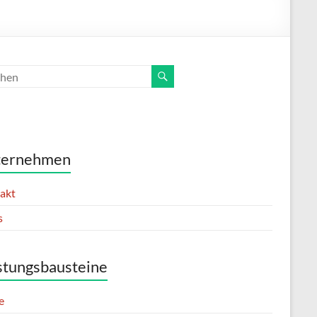
ternehmen
akt
s
stungsbausteine
e