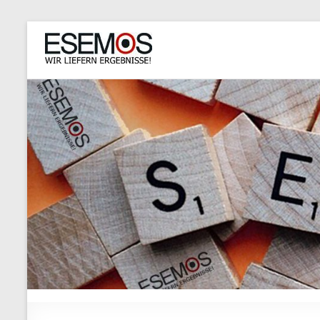
ESEMOS
GmbH
Experte
für
Suche
|
Wir
liefern
Ergebnisse