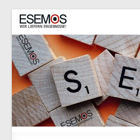
ESEMOS
GmbH
Just
another
WordPress
site