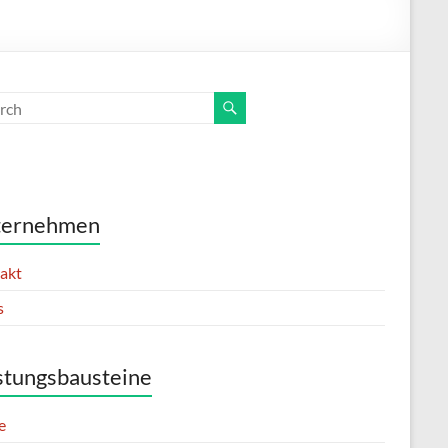
ternehmen
akt
s
stungsbausteine
e