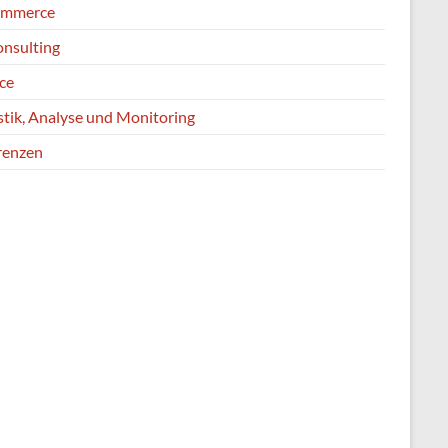
ommerce
onsulting
ce
stik, Analyse und Monitoring
renzen